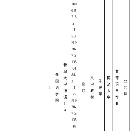
560
0-9
715
-2
I
SB
N 9
78-
7-5
135
新
-04
编
非
外
84-
大
文
同
德
国
3
朱
公
学
修
字
济
语
1
语
I
建
共
德
订
教
大
各
学
BS
华
课
语
材
学
专
院
N 9
1-
业
78-
4
7-5
135
-16