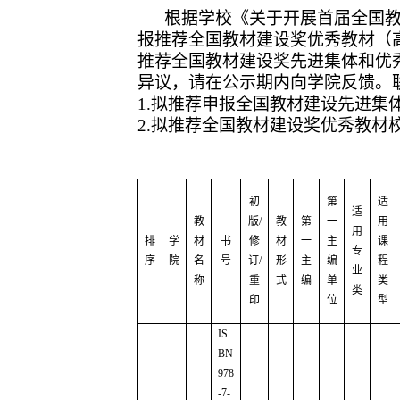
根据学校《关于开展首届全国教材
报推荐全国教材建设奖优秀教材（
推荐全国教材建设奖先进集体和优
异议，请在公示期内向学院反馈。
1.
拟推荐申报全国教材建设先进集
2.
拟推荐全国教材建设奖优秀教材
初
第
适
适
教
版
/
教
第
一
用
用
排
学
材
书
修
材
一
主
课
专
序
院
名
号
订
/
形
主
编
程
业
称
重
式
编
单
类
类
印
位
型
IS
BN
978
-7-