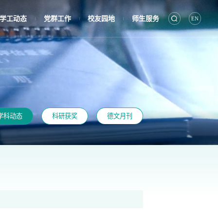
学工动态
党群工作
校友园地
师生服务
EN
|
|
|
学科动态
科研获奖
德文月刊