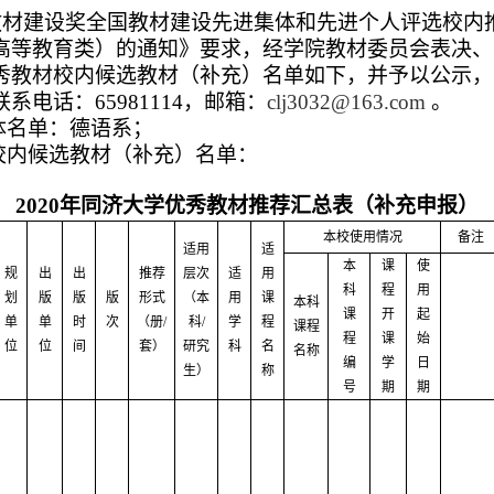
建设奖全国教材建设先进集体和先进个人评选校内
高等教育类）的通知》要求，经学院教材委员会表决、
秀教材校内候选教材（补充）名单如下，并予以公示，
联系电话：
65981114
，邮箱：
clj3032@163.com
。
体名单：德语系；
校内候选教材（补充）名单：
2020
年同济大学优秀教材推荐汇总表（补充申报）
本校使用情况
备注
适用
适
本
课
使
规
出
出
推荐
层次
适
用
科
程
用
划
版
版
版
形式
（本
用
课
本科
课
开
起
单
单
时
次
（册
/
科
/
学
程
课程
程
课
始
位
位
间
套）
研究
科
名
名称
编
学
日
生）
称
号
期
期