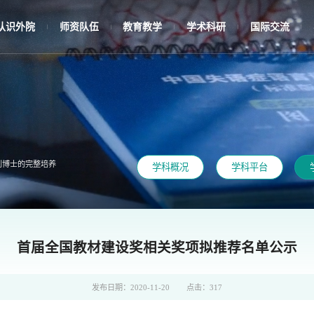
认识外院
师资队伍
教育教学
学术科研
国际交流
|
|
|
|
|
到博士的完整培养
学科概况
学科平台
首届全国教材建设奖相关奖项拟推荐名单公示
发布日期：2020-11-20
点击：
317