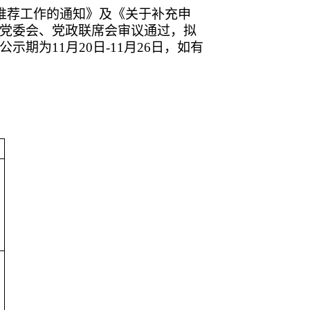
推荐工作的通知》及《关于补充申
党委会、党政联席会审议通过，拟
公示期为
11
月
20
日
-11
月
26
日，如有