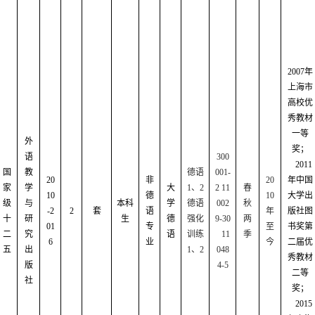
2007
年
上海市
高校优
秀教材
一等
外
奖；
语
300
2011
国
教
德语
001-
20
非
20
年中国
家
学
大
1
、
2
2 11
春
10
德
10
大学出
级
与
本科
学
德语
002
秋
-2
2
套
语
年
版社图
十
研
生
德
强化
9-30
两
01
专
至
书奖第
二
究
语
训练
11
季
6
业
今
二届优
五
出
1
、
2
048
秀教材
版
4-5
二等
社
奖；
2015