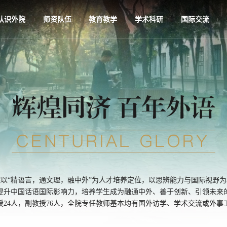
认识外院
师资队伍
教育教学
学术科研
国际交流
|
|
|
|
|
以“精语言，通文理，融中外”为人才培养定位，以思辨能力与国际视野
提升中国话语国际影响力，培养学生成为融通中外、善于创新、引领未来
授24人，副教授76人，全院专任教师基本均有国外访学、学术交流或外事