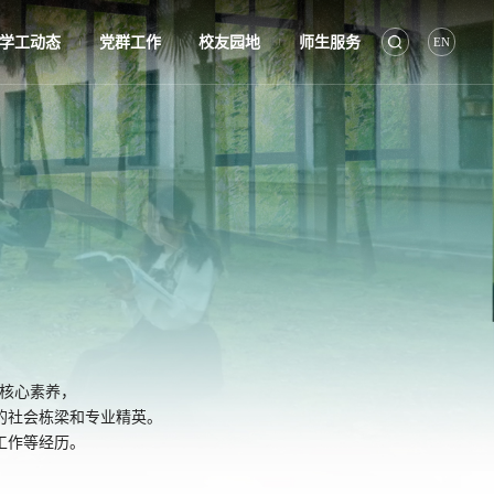
学工动态
党群工作
校友园地
师生服务
EN
|
|
|
为核心素养，
的社会栋梁和专业精英。
工作等经历。