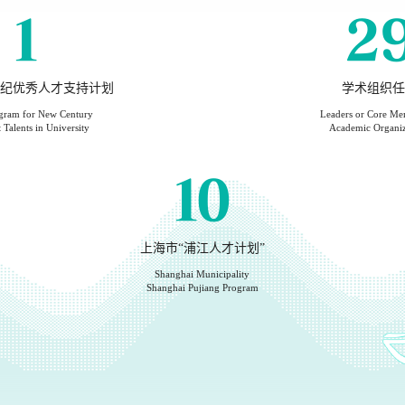
1
2
纪优秀人才支持计划
学术组织任
ram for New Century
Leaders or Core Me
 Talents in University
Academic Organiz
10
上海市“浦江人才计划”
Shanghai Municipality
Shanghai Pujiang Program