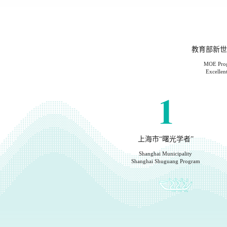
教育部新世
MOE Prog
Excellent
1
上海市“曙光学者”
Shanghai Municipality
Shanghai Shuguang Program