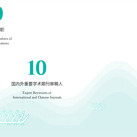
9
职
mbers of
ations
10
国内外重要学术期刊审稿人
Expert Reviewers of
International and Chinese Journals