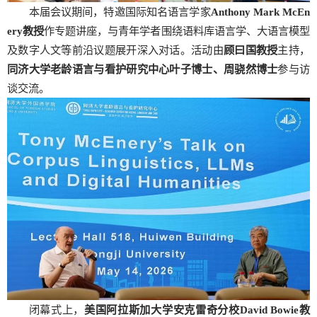
本届会议期间，特邀国际知名语言学家
Anthony Mark McEn
ery
教授
作专题讲座，与青年学者围绕语料库语言学、大语言模型
及数字人文等前沿议题展开深入对话。活动由
顾曰国教授
主持，
同济大学老龄语言与看护研究中心叶子博士、周骁然博士
参与访
谈交流。
闭幕式上，
美国阿拉斯加大学安克雷奇分校
David Bowie
教