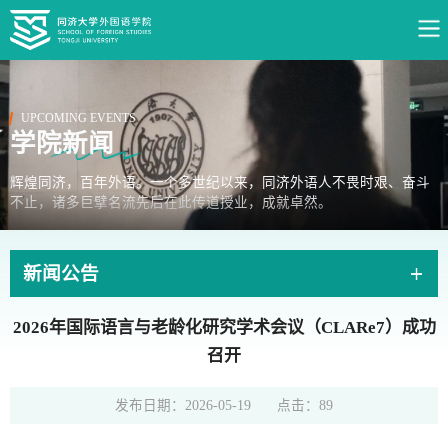
UPCOMING EVENTS
学院新闻
辉煌同济，百年外语。一个多世纪以来，同济外语人不畏时艰、奋斗
不止，诸多巨擘名流先后在此传道授业，成就卓然。
新闻公告
2026年国际语言与老龄化研究学术会议（CLARe7）成功
召开
发布日期：2026-05-19
点击：
89