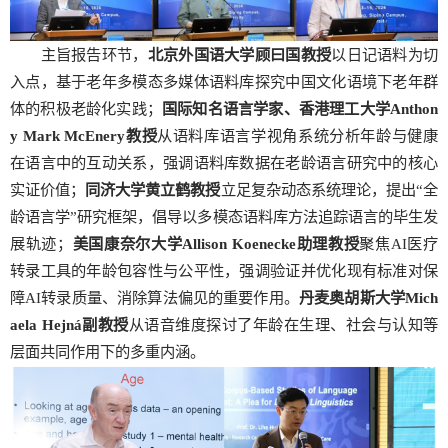
主旨报告环节，
北京外国语大学顾曰国教授
以日记语料为切
入点，基于老年多模态多媒体语料库探究中国文化语境下老年群
体的积极老龄化实践；
国际知名语言学家、香港理工大学
Anthon
y Mark McEnery
教授
从语料库语言学视角系统分析年龄与健康
在语言中的互动关系，强调语料库数据在老龄语言研究中的核心
实证价值；
同济大学黄立鹤教授
立足复杂动态系统理论，提出“全
龄语言学”研究框架，倡导以多模态语料库方法追踪语言的毕生发
展轨迹；
美国康奈尔大学
Allison Koenecke
助理教授
聚焦AI医疗
转录工具的年龄包容性与公平性，强调验证并优化现有标准对保
障AI转录质量、消除算法偏见的重要作用。
丹麦奥胡斯大学
Mich
aela Hejná
副教授
从语音维度探讨了年龄在生理、社会与认知等
层面共同作用下的多重内涵。