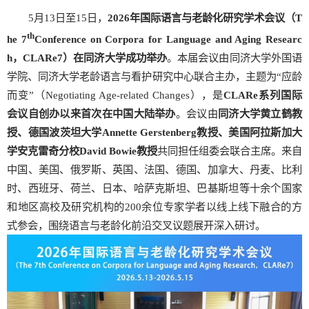
5月13日至15日，
2026
年国际语言与老龄化研究学术会议（
T
th
he 7
Conference on Corpora for Language and Aging Researc
h
，
CLARe7
）在同济大学成功举办
。本届会议由同济大学外国语
学院、同济大学老龄语言与看护研究中心联合主办，主题为“应龄
而变”（Negotiating Age-related Changes），是
CLARe
系列国际
会议自创办以来首次在中国大陆举办
。会议由
同济大学黄立鹤教
授、德国波茨坦大学
Annette Gerstenberg
教授、美国阿拉斯加大
学安克雷奇分校
David Bowie
教授
共同担任组委会联合主席。来自
中国、美国、俄罗斯、英国、法国、德国、加拿大、丹麦、比利
时、西班牙、荷兰、日本、哈萨克斯坦、巴基斯坦等十余个国家
和地区高校及研究机构的200余位专家学者以线上线下融合的方
式参会，围绕语言与老龄化前沿交叉议题展开深入研讨。