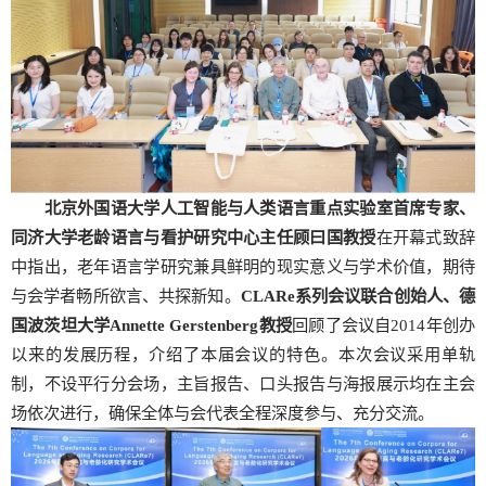
北京
外国语大学人工智能与人类语言重点实验室首席专家、
同济大学老龄语言与看护研究中心主任顾曰国教授
在开幕式致辞
中指出，老年语言学研究兼具鲜明的现实意义与学术价值，期待
与会学者畅所欲言、共探新知。
CLARe
系列会议联合创始人、德
国波茨坦大学
Annette Gerstenberg
教授
回顾了会议自2014年创办
以来的发展历程，介绍了本届会议的特色。本次会议采用单轨
制，不设平行分会场，主旨报告、口头报告与海报展示均在主会
场依次进行，确保全体与会代表全程深度参与、充分交流。