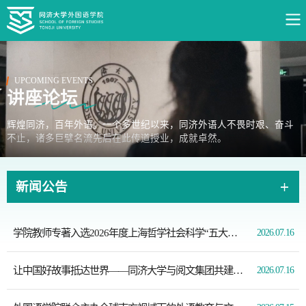
UPCOMING EVENTS
讲座论坛
辉煌同济，百年外语。一个多世纪以来，同济外语人不畏时艰、奋斗
不止，诸多巨擘名流先后在此传道授业，成就卓然。
新闻公告
学院教师专著入选2026年度上海哲学社会科学“五大文库”出版计划
2026.07.16
让中国好故事抵达世界——同济大学与阅文集团共建产教融合创新实践基地
2026.07.16